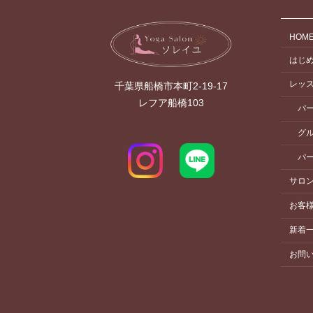
HOM
はじ
レッ
千葉県船橋市本町2-19-17
レフア船橋103
パ
グ
パ
サロ
お客
新着
お問