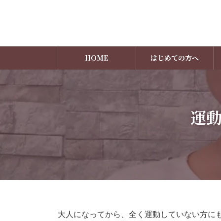
コ
ナ
ン
ビ
テ
ゲ
ン
ー
ツ
シ
へ
ョ
HOME
はじめての方へ
ス
ン
キ
に
ッ
移
プ
動
運
大人になってから、全く運動していない方に