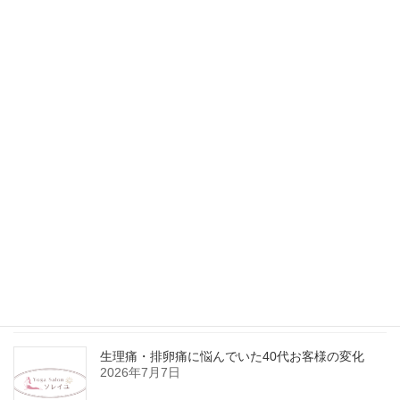
千葉県船橋市内で、女性専用のプライベートヨガサロンを運営し
ています。指導歴11年、延べ1万人以上をレッスンしている経験豊
富なインストラクターが指導いたします。
最近の投稿
エラー改善しました
2026年7月22日
生理痛・排卵痛に悩んでいた40代お客様の変化
2026年7月7日